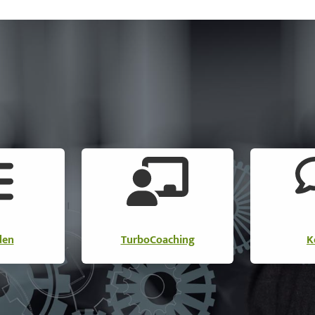
den
TurboCoaching
K