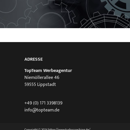
ADRESSE
TopTeam Werbeagentur
Niemöllerallee 46
59555 Lippstadt
+49 (0) 171 3398139
info@topteam.de
Copyright © 2024 https://www.turbocoaching.de/