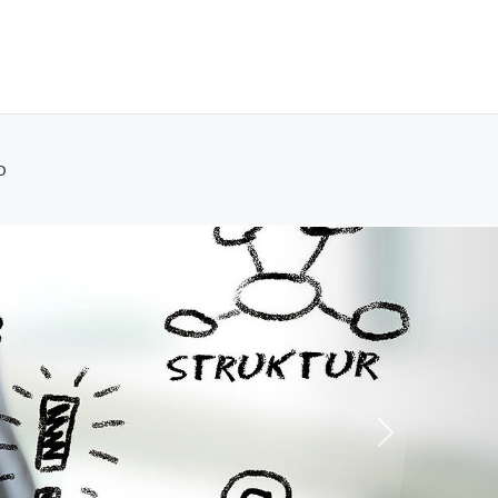
O
Next